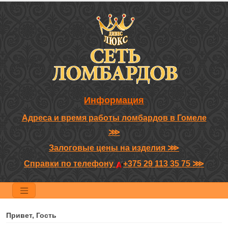
Информация
Адреса и время работы ломбардов в Гомеле
⋙
Залоговые цены на изделия ⋙
Справки по телефону
+375 29 113 35 75 ⋙
Привет, Гость